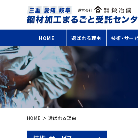
HOME
選ばれる理由
技術・サー
レーザー切
ガス溶断
プラズマ切
穴あけ加工
製缶加工
曲げ加工
開先加工
溶接
切削加工
表面処理
HOME
選ばれる理由
組立