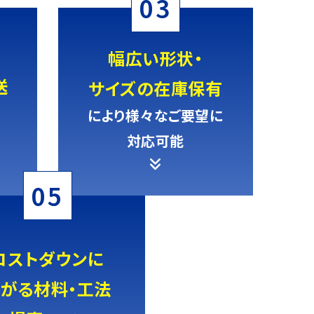
03
幅広い形状・
送
サイズの在庫保有
により様々なご要望に
対応可能
05
コストダウンに
がる材料・工法