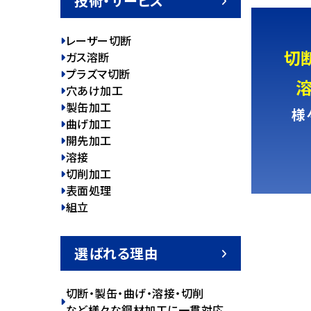
技術・サービス
レーザー切断
切
ガス溶断
プラズマ切断
穴あけ加工
製缶加工
様
曲げ加工
開先加工
溶接
切削加工
表面処理
組立
選ばれる理由
切断・製缶・曲げ・溶接・切削
など様々な鋼材加工に一貫対応