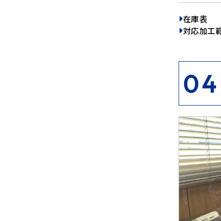
在庫表
対応加工
04