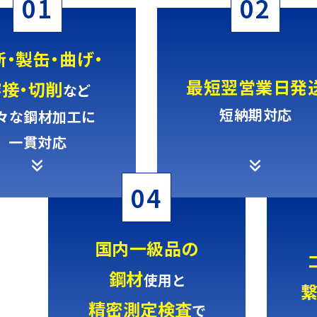
01
02
断・製缶・曲げ・
最短翌営業日発
溶接・切削
など
短納期対応
々な鋼材加工に
一貫対応
04
国内一級品の
鋼材
使用と
繋
精密測定検査
で