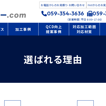
お電話からのお見積り・
お問い合わせ
FAXからのお見
059-354-3636
059-
（営業時間：平日 8:00~17:00）
QCD向上
対応加工範囲
ビス
加工事例
提案事例
対応材質
断
形状から探す
材質から探す
断
加工方法から
選ばれる理由
探す