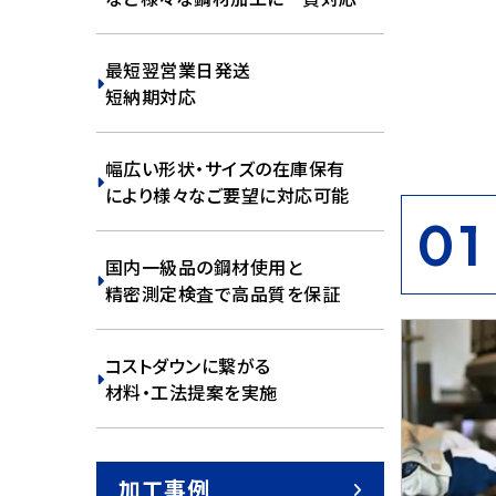
最短翌営業日発送
短納期対応
幅広い形状・サイズの在庫保有
により様々なご要望に対応可能
01
国内一級品の鋼材
使用と
精密測定検査
で高品質を保証
コストダウンに繋がる
材料・工法提案
を実施
加工事例